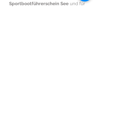
Sportbootführerschein
See
und für
den
Fachkundenachweis
für
Seenotsignalmittel mit den offiziellen
Antworten.
Wassersportschule Thüringen
GmbH & Co KG
Dein Ansprechpartner für Wassersport in
Thüringen!
Bootsvermietung an der Talsperre Zeulenroda
(unterhalb des Bio-Seehotels)
Öffnungszeiten
Wetter in Zeulenroda
Kontakt
Anfahrt