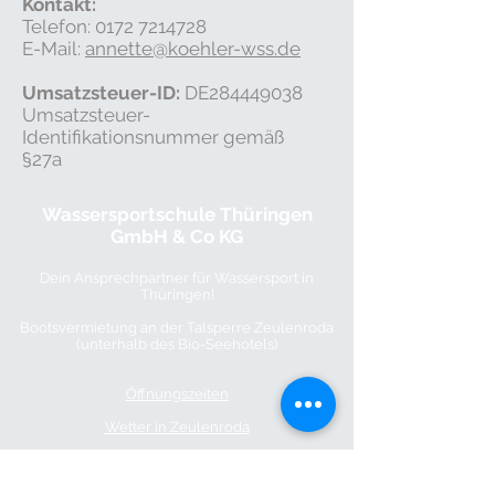
Kontakt:
Telefon: 0172 7214728
E-Mail:
annette@koehler-wss.de
Umsatzsteuer-ID:
DE284449038
Umsatzsteuer-
Identifikationsnummer gemäß
§27a
Wassersportschule Thüringen
GmbH & Co KG
Dein Ansprechpartner für Wassersport in
Thüringen!
Bootsvermietung an der Talsperre Zeulenroda
(unterhalb des Bio-Seehotels)
Öffnungszeiten
Wetter in Zeulenroda
Kontakt
Anfahrt