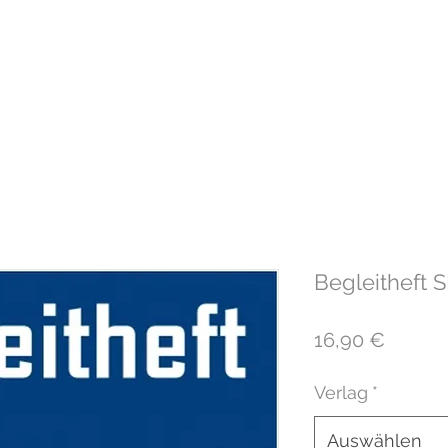
Home
Vermietung
RedShark
K
Begleitheft 
Preis
16,90 €
Verlag
*
Auswählen