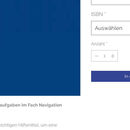
ISBN
*
Auswählen
Anzahl
*
In
naufgaben im Fach Navigation
wichtigen Hilfsmittel, um eine