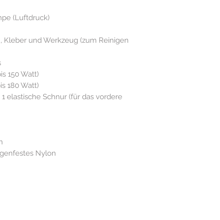
e (Luftdruck)
, Kleber und Werkzeug (zum Reinigen
s
s 150 Watt)
s 180 Watt)
elastische Schnur (für das vordere
n
enfestes Nylon