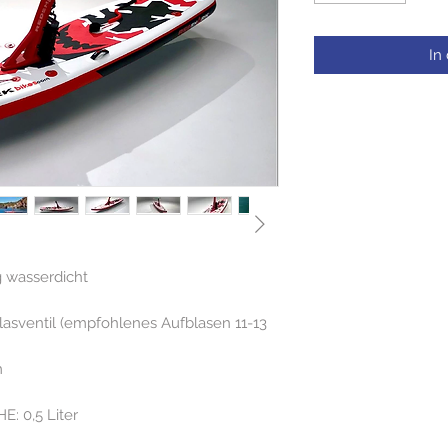
In
 wasserdicht
asventil (empfohlenes Aufblasen 11-13
m
 0,5 Liter