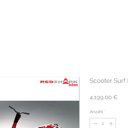
Home
Vermietung
RedShark
K
Scooter Surf 
Prei
4.199,00 €
Anzahl
*