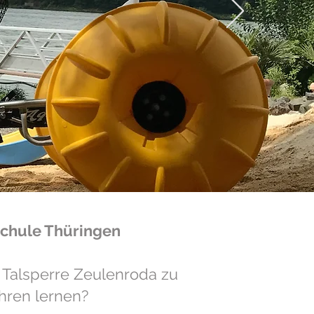
chule Thüringen
 Talsperre Zeulenroda zu
hren lernen?