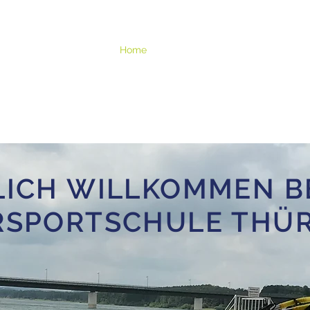
Home
Vermietung
RedShark
K
LICH WILLKOMMEN BE
SPORTSCHULE THÜ